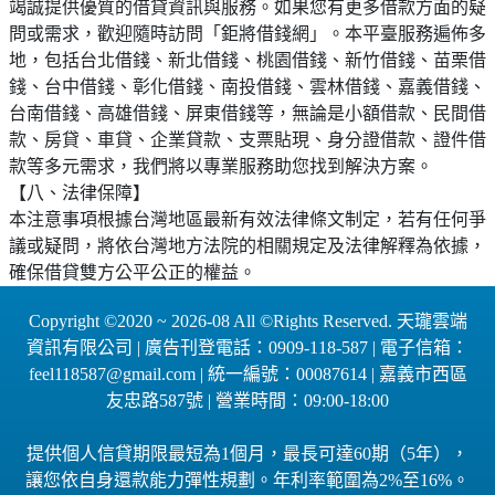
竭誠提供優質的借貸資訊與服務。如果您有更多借款方面的疑
問或需求，歡迎隨時訪問「鉅將借錢網」。本平臺服務遍佈多
地，包括台北借錢、新北借錢、桃園借錢、新竹借錢、苗栗借
錢、台中借錢、彰化借錢、南投借錢、雲林借錢、嘉義借錢、
台南借錢、高雄借錢、屏東借錢等，無論是小額借款、民間借
款、房貸、車貸、企業貸款、支票貼現、身分證借款、證件借
款等多元需求，我們將以專業服務助您找到解決方案。
【八、法律保障】
本注意事項根據台灣地區最新有效法律條文制定，若有任何爭
議或疑問，將依台灣地方法院的相關規定及法律解釋為依據，
確保借貸雙方公平公正的權益。
Copyright ©2020 ~ 2026-08 All ©Rights Reserved. 天瓏雲端
資訊有限公司 | 廣告刊登電話：0909-118-587 | 電子信箱：
feel118587@gmail.com | 統一編號：00087614 | 嘉義市西區
友忠路587號 | 營業時間：09:00-18:00
提供個人信貸期限最短為1個月，最長可達60期（5年），
讓您依自身還款能力彈性規劃。年利率範圍為2%至16%。