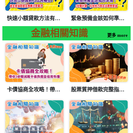
快速小額貸款方法有哪些? 資金管道與資金周轉注意事項
緊急預備金該如何準備？3步驟計算、存放技巧與合法應急管道
金融相關知識
更多 more
卡債協商全攻略！帶你3步驟減輕卡債負擔並信用恢復
股票質押借款完整指南：教你如何用股票變現金，快速解決資金週轉需求