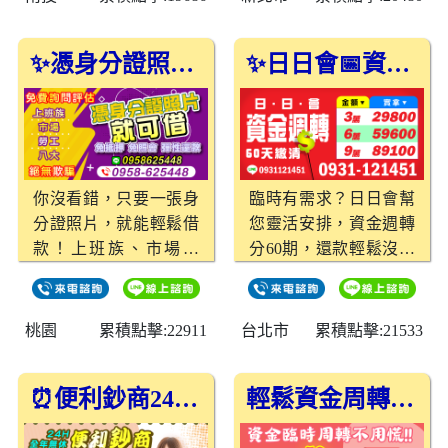
中期資金周轉都無問
借錢就是這麼easy！免
題。一筆貸款，解決多
費評估，絕對安全無騙
重問題。 優惠利率，舒
✨憑身分證照片就能借，超簡單！
✨日日會📅資金週轉不求人
局，快來試試吧！
緩還款壓力 提供市場上
具競爭力的優惠利率，
讓借款人不僅輕鬆取得
資金，也能在還款階段
減少壓力，安心規劃財
你沒看錯，只要一張身
臨時有需求？日日會幫
務。
分證照片，就能輕鬆借
您靈活安排，資金週轉
款！上班族、市場攤
分60期，還款輕鬆沒壓
販、勞工通通適用，免
力！不用綁卡、不用保
抵押、免照會，還款方
人，人人都能申辦 👌
式超彈性，借錢就是這
💰 借款實拿金額超透
桃園
累積點擊:22911
台北市
累積點擊:21533
麼easy！桃園借款、新
明： 🔹借3萬，實拿
竹借款，免費評估，絕
29800 🔹借6萬，實拿
⏰便利鈔商24小時全年無休
輕鬆資金周轉，最高貸款50萬，立即申請！
對安全無騙局，快來試
59600 🔹借9萬，實拿
試吧！
89100 台北借款、新北