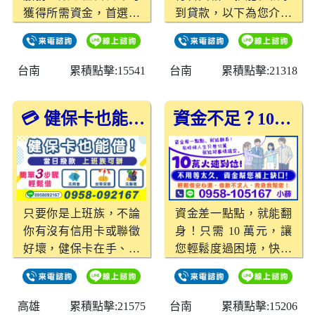
獲得所需資金，首選的
到貸款，以下為您介紹
借貸方案，安心無憂。
我們最新的小額貸款特
色： ．10萬內，當日快
速放款 小額需求急迫又
台南
累積點擊:15541
台南
累積點擊:21318
重要？我們保證效率，
讓您當天能拿到資金。
💳 健保卡也能借！輕鬆搞定資金難題
資金不足？10萬快速解決您的燃眉之急！
．借貸好幫手：超高過
件率 不論職業或信用條
件，我們極力提升您的
成功審核機率，幫助您
輕鬆過件。 ．限量優
惠：現金回饋搶先拿 前
只要你是上班族，不論
資金差一點點，就能翻
10位來電申請成功的顧
你有沒有信用卡或聯徵
身！只需 10 萬元，讓
客，立即送出300元現
好壞，健保卡在手、資
您輕鬆度過困境，快速
金回饋，快來搶優惠！
金不愁！ ✔ 免照會 ✔
貸款、低息還款，助您
不論是雲林借款、嘉義
免聯徵 ✔ 全程保密 ✔
早日翻身。
借款、台南借款、高雄
高雄借款 ✔ 屏東借款
高雄
累積點擊:21575
台南
累積點擊:15206
借款、屏東借款都適