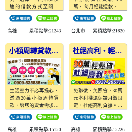
速的借款方式至關重
萬， 每月輕鬆還款，本
要。為您提供專業申貸
金＋利息 月付888元
服務的五大保證，讓借
起， 不壓力、不負擔，
款變得安心又簡單！
幫你穩穩度過每個急需
高雄
累積點擊:21243
台北市
累積點擊:21620
01、低利率：減輕負擔
時刻 💼 ✅只要滿20歲可
我們提供市場上具有競
辦理，免繁瑣流程、快
小額周轉貸款，助您輕鬆解決資金需求
杜絕高利・輕鬆貸方案
爭力的低利率，讓借款
速撥款， 學生、上班
利息不再成為沉重壓
族、自營商皆可申請！
力，幫助您輕鬆還款。
就是這麼簡單、這麼貼
02、放款快：當日撥款
心 ❤️ 台北借款、新北
資金需求急迫？我們審
借款 👉 有需要就來聊
核迅速，讓您在當天內
聊，立即為您取得協助
生活壓力不必再擔心，
免聯徵、免照會，30萬
即可拿到急需的現金，
～
透過20萬小額周轉貸
元本利攤還保證月繳固
解決燃眉之急。 03、門
款，讓您的資金需求得
定，杜絕高利負擔。在
檻低：免保人擔保 無需
到有效解決，輕鬆應對
雲林借款、嘉義借款、
提供繁瑣資料，無需找
生活與生意的各種挑
台南借款、高雄借款、
保人，開放條件友善，
戰。
屏東借款皆可申辦，當
高雄
累積點擊:15120
高雄
累積點擊:12226
讓您輕鬆迎接資金快速