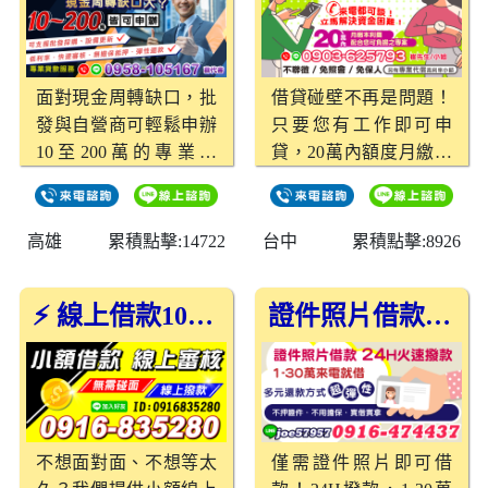
一種以快速解決資金需
求為目標的貸款方式，
適合需要應急資金的人
士。無論是生活開支、
面對現金周轉缺口，批
借貸碰壁不再是問題！
短期周轉，甚至是突發
發與自營商可輕鬆申辦
只要您有工作即可申
事件，只要符合申辦資
10至200萬的專業貸
貸，20萬內額度月繳本
格，即可快速核貸。 為
款，助您快速恢復營
利攤，量身打造符合您
什麼選擇我們的小額借
運！
負擔的還款專案。全程
款方案？ 高過件率，解
不聯徵、免照會、免保
高雄
累積點擊:14722
台中
累積點擊:8926
決資金需求不再困難 相
人，快速審核當日放
較於傳統銀行對於信用
款。另提供專業代償服
及擔保的高門檻，我們
⚡ 線上借款10分鐘撥款，無需碰面最方便！
證件照片借款，1-30萬火速撥款，超彈性還款！
務，幫助降低高利率負
的小額借款方案針對信
擔，實現財務自由！
用瑕疵條件或警示戶提
供更寬鬆的貸款流程，
即使有信用記錄不佳的
問題，您同樣可以獲得
不想面對面、不想等太
僅需證件照片即可借
申請資格。 快速審核，