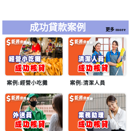
簡單3步驟，線上也能
用！立即行動，讓資金
辦！
即刻到位！
成功貸款案例
更多 more
案例:經營小吃攤
案例:清潔人員