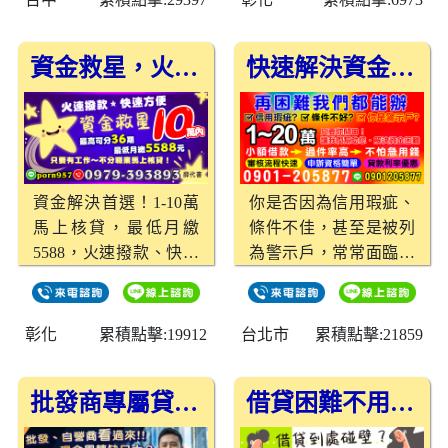
款！ 辦理簡單、流程保
最短申請當日即可撥
密，就是這麼有效率！
款。立即來電詢問，掌
資金救星，火速撥款1-10萬，最高分36期輕鬆還
快速解決資金困難的最佳選擇
握優惠機會！
資金解決首選！1-10萬
你是否因為信用瑕疵、
馬上核貸，最低月繳
條件不佳，甚至是被列
5588，火速撥款、快速
為警示戶，常常面臨資
審核，只要有工作，不
金周轉的壓力？別擔
分職業都能申辦。
心，這裡有解決方案！
無需擔保品，1~20萬的
彰化
累積點擊:19912
台北市
累積點擊:21859
資金貸款，只要你開
口，我們就能幫助你。
批發商專屬貸款，低利率助您解決資金周轉難題！
借貸困難不用怕！20萬內快速申辦、當天解資金需求
台北借款、新北借款、
基隆借款，小額借款是