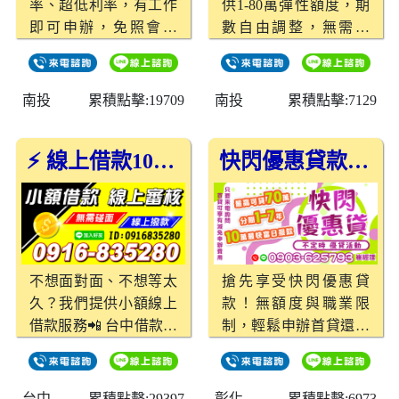
率、超低利率，有工作
供1-80萬彈性額度，期
即可申辦，免照會聯
數自由調整，無需保
徵，安全保密，輕鬆攤
人、免聯徵，保障個資
還無壓力。
完全保密。線上審核，
流程快速簡便，最快當
南投
累積點擊:19709
南投
累積點擊:7129
日核撥，輕鬆解決您的
財務需求，長短期使用
⚡ 線上借款10分鐘撥款，無需碰面最方便！
快閃優惠貸款活動，最高70萬，最快當日撥款
皆適合！
不想面對面、不想等太
搶先享受快閃優惠貸
久？我們提供小額線上
款！無額度與職業限
借款服務📲 台中借款、
制，輕鬆申辦首貸還可
南投借款、彰化借款，
減免申辦費用。提供貸
📌1～10萬線上審核，
款額度10萬至70萬，分
快速通過10分鐘內撥
期1至7年，月繳輕鬆，
台中
累積點擊:29397
彰化
累積點擊:6973