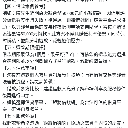
【四、借款案例參考】
例如：陳先生近期急需新台幣50,000元的小額借款，因信用評
分偏低數度申請失敗，後通過「鉅將借錢網」廣告平臺尋求協
助，以其經營商務的支票作為抵押申請支票貼現，審核通過後
迅速獲得50,000元撥款。此方案不僅具備低利率優勢，同時保
障隱私，並能分期還款，減輕還債壓力。
【五、還款期限選擇】
借款期限最低為1個月，最長可達5年，可依您的還款能力選擇
合適期限並以分期攤還方式進行還款，減輕經濟負擔。
【六、注意事項】
1. 勿提前透露個人帳戶資訊及預付款項：所有借貸交易需經合
法審核流程，請提高警覺；
2. 借款前多方比較：建議借款人充分了解市場利率及服務條件
後再進行申辦。
3. 謹慎選擇借貸平臺：「鉅將借錢網」為合法可信的借貸平
臺，確保自身權益。
【七、服務熱誠】
我們誠摯希望透過「鉅將借錢網」協助急需資金周轉的朋友，