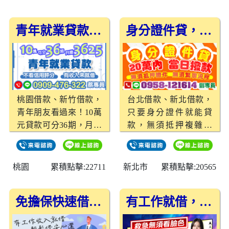
日審核、快速撥款，輕
到位的好消息！ 04、彈
鬆解決資金需求。
性還款：期數自由選 不
青年就業貸款好選擇！💼
身分證件貸，超速撥款🚀
管是短期週轉還是長期
規劃，我們提供彈性的
期數選擇方案，讓您輕
鬆還款，毫無壓力。
05、保密處理：資料安
桃園借款、新竹借款，
台北借款、新北借款，
全 客戶資料高度保密，
青年朋友看過來！10萬
只要身分證件就能貸
提供安心又安全的服
元貸款可分36期，月繳
款，無須抵押複雜證
務，讓您的隱私得到絕
只要3625，不看信用評
件，20萬內快速線上申
對保障。 無論您是上班
分，只要有穩定收入就
請，當日撥款到帳，讓
族、小吃攤老闆，還是
能借。讓你輕鬆解決初
你快速獲得急需資金，
工程行負責人，現在就
桃園
累積點擊:22711
新北市
累積點擊:20565
期周轉，未來更有保
省時又方便！
來電洽詢！不論是雲林
障！
借款、嘉義借款、台南
免擔保快速借款，輕鬆解決資金困難
有工作就借，救急無須看臉色☎️
借款、高雄借款、屏東
借款，我們都能提供最