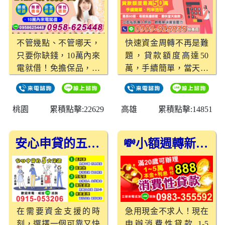
借款 🔥立即申辦、快速
撥款，幫您把生活顧
好、事業顧穩！
不管幾點、不管哪天，
快速資金周轉不再是難
只要你缺錢，10萬內來
題，貸款額度高達50
電就借！免擔保品，額
萬，手續簡單，當天即
度彈性可談，安全又保
可撥款，輕鬆解決您的
密，還款彈性大，讓你
財務壓力。
借得輕鬆又安心，桃園
桃園
累積點擊:22629
高雄
累積點擊:14851
借款、新竹借款，快來
體驗24小時貼心服務！
安心申貸的五大保證，理財不再有壓力！
💸小額週轉新選擇 🔥月付只要888
在需要資金支援的時
急用現金不求人！現在
刻，選擇一個可靠又快
申辦消費性貸款 1-5