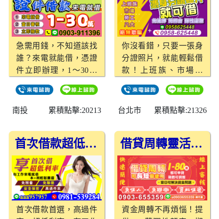
急需用錢，不知道該找
你沒看錯，只要一張身
誰？來電就能借，憑證
分證照片，就能輕鬆借
件立即辦理，1～30萬
款！上班族、市場攤
彈性選擇！ 年滿18歲即
販、勞工通通適用，免
可申請，當天審核、當
抵押、免照會，還款方
天撥款，讓你不再為資
式超彈性，台北借款，
南投
累積點擊:20213
台北市
累積點擊:21326
金煩惱！ 台中借款、南
借錢就是這麼easy！免
投借款、彰化借款📞立
費評估，絕對安全無騙
首次借款超低利率，快速安全高過件率
借貸周轉靈活選擇，1-80萬當日快速核貸
即來電，專人為你服
局，快來試試吧！
務！
首次借款首選，高過件
資金周轉不再煩惱！提