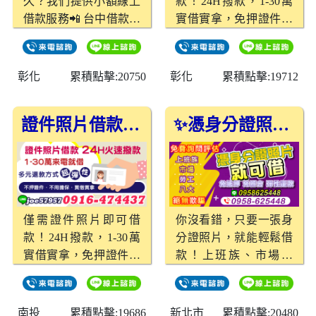
久？我們提供小額線上
款！24H撥款，1-30萬
效率優先 在現代社會，
借款服務📲 台中借款、
實借實拿，免押證件、
資金需求往往講求時效
南投借款、彰化借款，
免擔保，還款方式靈活
性。我們深知急需用錢
📌1～10萬線上審核，
便利。
的困難，採用高效率的
快速通過10分鐘內撥
審核流程，最短時間內
彰化
累積點擊:20750
彰化
累積點擊:19712
款！ 辦理簡單、流程保
完成貸款核准，讓您無
密，就是這麼有效率！
需焦慮等待。 申請條件
證件照片借款，1-30萬火速撥款，超彈性還款！
✨憑身分證照片就能借，超簡單！
簡單，不再望而卻步 無
需繁瑣的手續！只需基
本身份證明及收入相關
資料，即可進行申請，
免去申辦貸款的複雜流
程，讓每個人都能輕鬆
僅需證件照片即可借
你沒看錯，只要一張身
完成貸款。 靈活額度，
款！24H撥款，1-30萬
分證照片，就能輕鬆借
滿足多元需求 提供1至
實借實拿，免押證件、
款！上班族、市場攤
20萬元的靈活額度選
免擔保，還款方式靈活
販、勞工通通適用，免
擇，適用於各種日常生
便利。
抵押、免照會，還款方
活需求，從小額應急至
式超彈性，新北借款，
南投
累積點擊:19686
新北市
累積點擊:20480