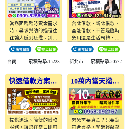
適合您的借款方案！
當您面臨臨時資金需求
台北借款、新北借款、
時，尋求幫助的過程往
基隆借款，不管是臨時
往讓人感到疲憊。別擔
急用還是生活周轉，只
心，來找我們就對了！
要你有工作，一通電話
我們提供專業的借款服
立刻幫你借到30萬元，
務，只需擁有穩定的工
當日撥款，救急就是這
台南
累積點擊:15228
新北市
累積點擊:20572
作收入，您就能輕鬆申
麼簡單，不用看臉色也
請到高達30萬元的借
能借錢！
快速借款方案－當日撥款，輕鬆還款
10萬內當天撥款，超高過件率等您來申請！
款，每期僅需還8000
元。
提供迅速、簡便的借款
緊急需要資金？只要您
服務，讓您在當日即可
符合資格，就能輕鬆拿