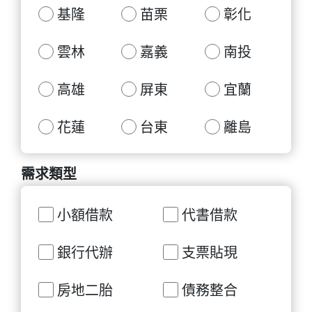
基隆
苗栗
彰化
雲林
嘉義
南投
高雄
屏東
宜蘭
花蓮
台東
離島
需求類型
小額借款
代書借款
銀行代辦
支票貼現
房地二胎
債務整合