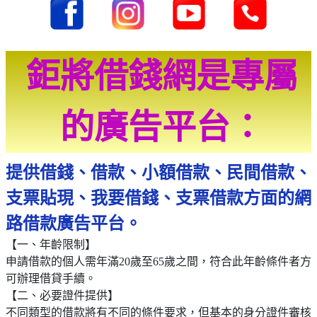
鉅將借錢網是專屬
的廣告平台：
提供借錢、借款、小額借款、民間借款、
支票貼現、我要借錢、支票借款方面的網
路借款廣告平台。
【一、年齡限制】
申請借款的個人需年滿20歲至65歲之間，符合此年齡條件者方
可辦理借貸手續。
【二、必要證件提供】
不同類型的借款將有不同的條件要求，但基本的身分證件審核