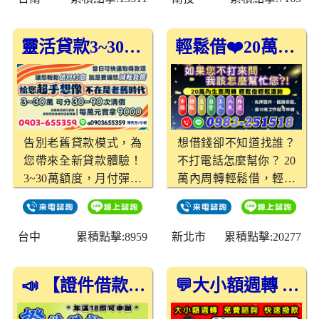
作收入，您就能輕鬆申
全可調整，快速線上申
請到高達30萬元的借
辦，當日即可放款，讓
靈活貸款3~30萬，分期輕鬆減壓，當日快速撥款
輕鬆借❤️20萬內生意周轉首選！
款，每期僅需還8000
您立即解決資金困境！
元。
告別老舊貸款模式，為
想借錢卻不知道找誰？
您帶來全新貸款體驗！
不打電話怎麼幫你？ 20
3~30萬額度，月付彈性
萬內周轉輕鬆借，輕鬆
分30~90期清償，每萬
還，免押證件、資料保
元實拿9000元，依照您
密，18歲有工作就能
的條件量身打造專案方
辦！ 不管你是賣菜攤、
台中
累積點擊:8959
新北市
累積點擊:20277
案，實現低月付輕鬆還
店面、工廠或外場工
款。流程簡便，當日快
作，通通都OK！ 台北
📣 【證件借款好簡單】年滿18歲就能申辦！
💬大小額週轉 找對管道最重要！
速核撥，讓您的財務壓
借款，新北借款📞請立
力瞬間減輕！
即與我聯絡讓LINE跟電