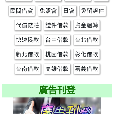
民間借貸
免照會
日會
免留證件
代償錢莊
證件借款
資金週轉
快速撥款
台中借款
台北借款
新北借款
桃園借款
彰化借款
台南借款
高雄借款
嘉義借款
廣告刊登