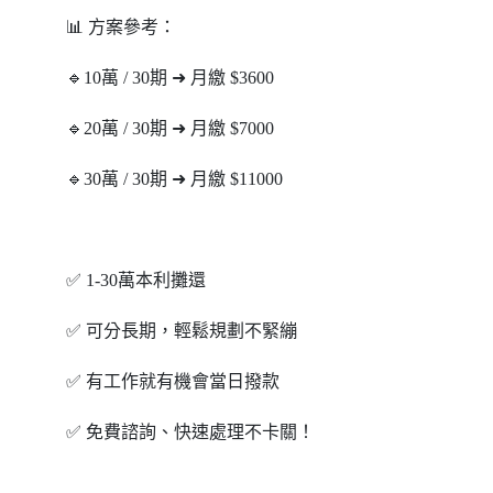
📊 方案參考：
🔹10萬 / 30期 ➜ 月繳 $3600
🔹20萬 / 30期 ➜ 月繳 $7000
🔹30萬 / 30期 ➜ 月繳 $11000
✅ 1-30萬本利攤還
✅ 可分長期，輕鬆規劃不緊繃
✅ 有工作就有機會當日撥款
✅ 免費諮詢、快速處理不卡關！