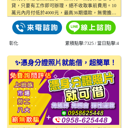
貸，只要有工作即可辦理，絕不收取事前費用。10
萬元內月付低於4000元，最高36期還款，無需擔保
或抵押，輕鬆解決資金需求，當日核撥、快速周
轉！
彰化
累積點擊:7325
/ 當日點擊:4
✨憑身分證照片就能借，超簡單！