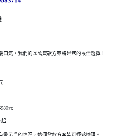
9583714
雄
喘口氣，我們的
20
萬貸款方案將是您的最佳選擇！
元
5980
元
%
起
有警示戶的情況，這個貸款方案皆可輕鬆辦理。