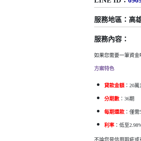
LINE ID：
090
服務地區：高
服務內容：
如果您需要一筆資金
方案特色
貸款金額
：
20
萬
分期數
：
36
期
每期還款
：僅需
利率
：低至
2.98
不論您是信用瑕疵或