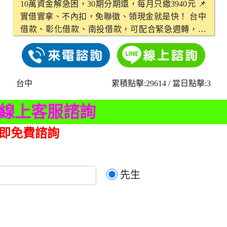
10萬資金解急困，30期分期還，每月只繳3940元 📌
實借實拿、不內扣，免聯徵、領現金就是快！ 台中
借款、彰化借款、南投借款，可配合緊急週轉，歡
迎來電諮詢！
台中
累積點擊:29614
/ 當日點擊:3
時線上客服諮詢
即免費諮詢
先生