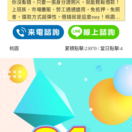
你沒看錯，只要一張身分證照片，就能輕鬆借款！
上班族、市場攤販、勞工通通適用，免抵押、免照
會，還款方式超彈性，借錢就是這麼easy！桃園借
款、新竹借款，免費評估，絕對安全無騙局，快來
試試吧！
桃園
累積點擊:23070
/ 當日點擊:4