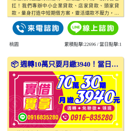
扛！我們專辦中小企業貸款、店家貸款、頭家貸
款，量身打造中短期借方案，靈活還款不壓力，助
你穩健擴展、度過難關。桃園借款、新竹借款 📈息
低保密，申貸流程快速不繁瑣，您的資料我們守得
緊緊的！讓您安心借、輕鬆還，真正做到「借得
順、還得起」。 👉 想了解更多？立即私訊我們，給
桃園
累積點擊:22696
/ 當日點擊:1
自己和事業一個喘息的機會！
📦 週轉10萬只要月繳3940！當日拿現金！