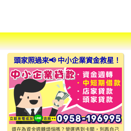
頭家照過來📢 中小企業資金救星！
還在為資金週轉煩惱嗎？營運遇到卡關，別再自己