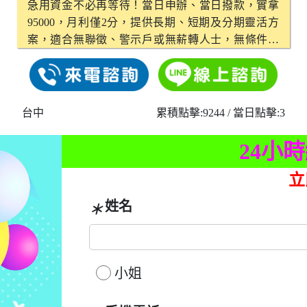
急用資金不必再等待！當日申辦、當日撥款，實拿
95000，月利僅2分，提供長期、短期及分期靈活方
案，適合無聯徵、警示戶或無薪轉人士，無條件職
業限制，快速線上申辦即刻協助您解決問題！
台中
累積點擊:9244
/ 當日點擊:3
24小
立
姓名
＊
小姐