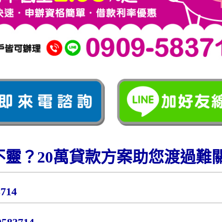
不靈？20萬貸款方案助您渡過難
3714